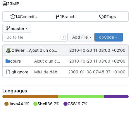
23
MiB
14
Commits
1
Branch
0
Tags
master
Add File
Code
T
Olivier DOSSMANN
2010-10-20 11:03:00 +02:00
Ajout d'un cours non connu
cours
Ajout d'un cours non connu
2010-10-20 11:03:00 +02:00
.gitignore
MàJ de début d'année
2009-01-08 07:48:37 +01:00
Languages
Java
44.1%
Shell
36.2%
CSS
19.7%